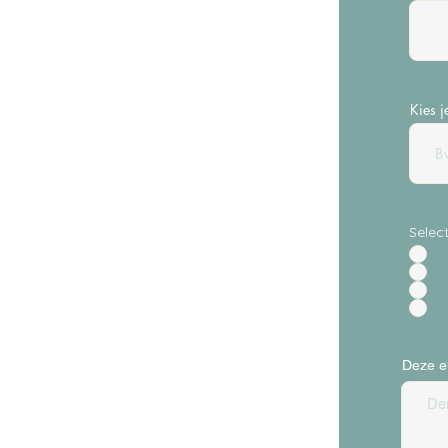
Kies j
Selec
Deze e