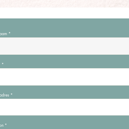
naam
m
ladres
on