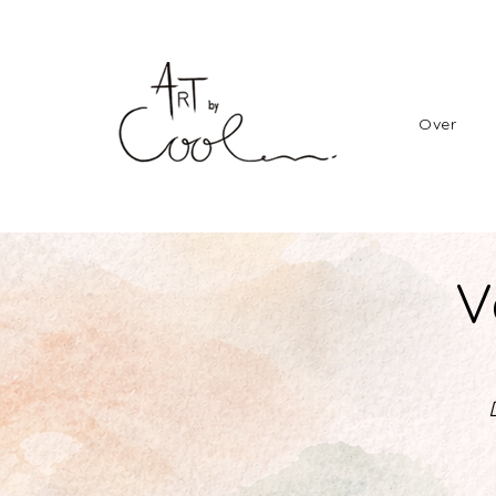
Over
V