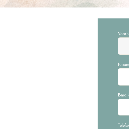
Voor
Naa
E-mai
Telefo