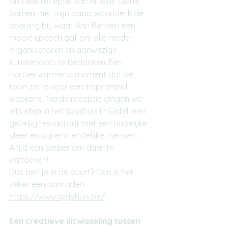
officiële receptie van Artelier Gistel. 
Samen met mijn papa woonde ik de 
opening bij, waar Ann Bentein een 
mooie speech gaf om alle mede-
organisatoren en aanwezige 
kunstenaars te bedanken. Een 
hartverwarmend moment dat de 
toon zette voor een inspirerend 
weekend. Na de receptie gingen we 
iets eten in het Spijshuis in Gistel, een 
gezellig restaurant met een huiselijke 
sfeer en supervriendelijke mensen. 
Altijd een plezier om daar te 
vertoeven!
Dus ben je in de buurt? Dan is het 
zeker een aanrader!
https://www.spijshuis.be/
Een creatieve uitwisseling tussen 