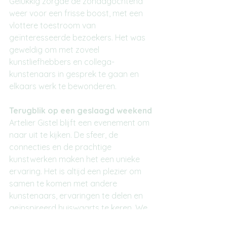
Gelukkig zorgde de zondagochtend 
weer voor een frisse boost, met een 
vlottere toestroom van 
geïnteresseerde bezoekers. Het was 
geweldig om met zoveel 
kunstliefhebbers en collega-
kunstenaars in gesprek te gaan en 
elkaars werk te bewonderen.
Terugblik op een geslaagd weekend
Artelier Gistel blijft een evenement om 
naar uit te kijken. De sfeer, de 
connecties en de prachtige 
kunstwerken maken het een unieke 
ervaring. Het is altijd een plezier om 
samen te komen met andere 
kunstenaars, ervaringen te delen en 
geïnspireerd huiswaarts te keren. We 
kijken nu al uit naar de volgende editie!