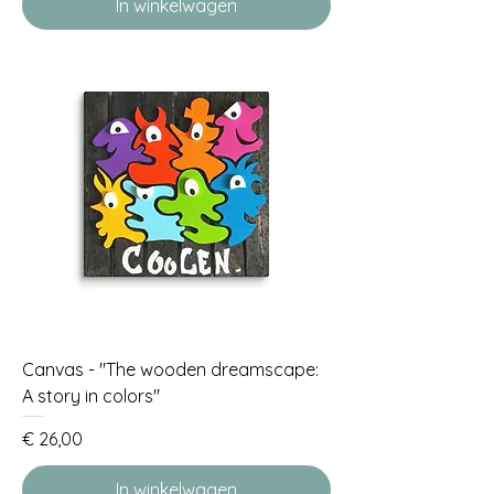
In winkelwagen
Canvas - "The wooden dreamscape:
A story in colors"
Prijs
€ 26,00
In winkelwagen