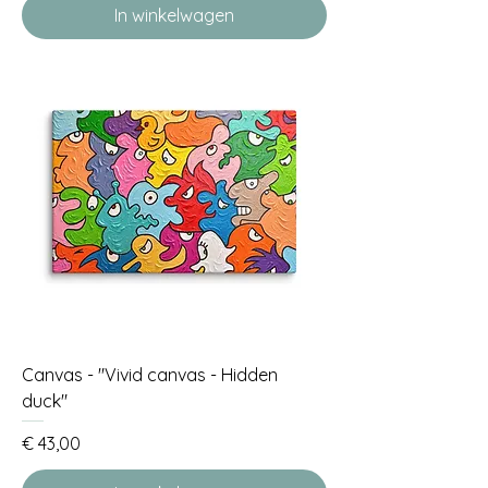
In winkelwagen
Canvas - "Vivid canvas - Hidden
duck"
Prijs
€ 43,00