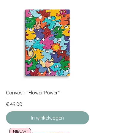
Daarom worden de formaten
weergegeven in inches. De vertaling
naar centimeters vind je in de
maattabel.
Canvas - "Flower Power"
Prijs
€ 49,00
In winkelwagen
NIEUW!