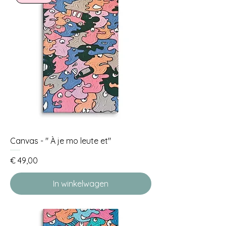
Canvas - " À je mo leute et"
Prijs
€ 49,00
In winkelwagen