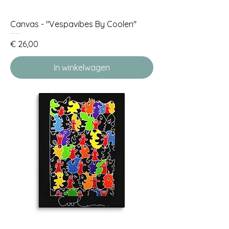
Canvas - "Vespavibes By Coolen"
Prijs
€ 26,00
In winkelwagen