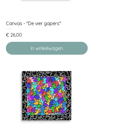
Canvas - "De vier gapers"
Prijs
€ 26,00
In winkelwagen