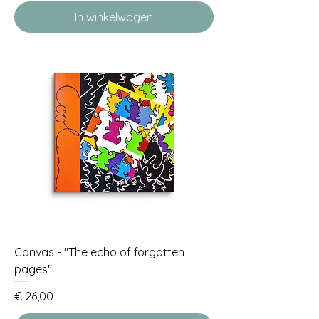
In winkelwagen
Canvas - "The echo of forgotten
pages"
Prijs
€ 26,00