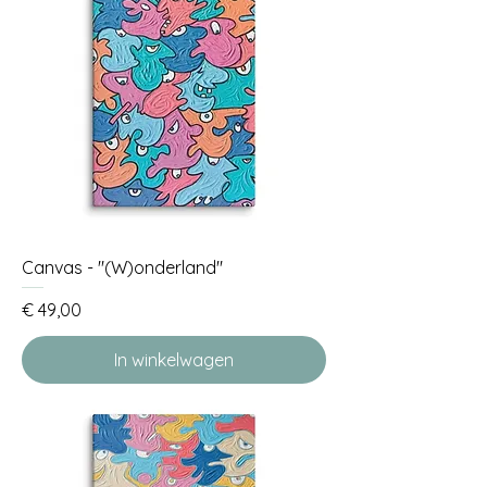
Canvas - "(W)onderland"
Prijs
€ 49,00
In winkelwagen