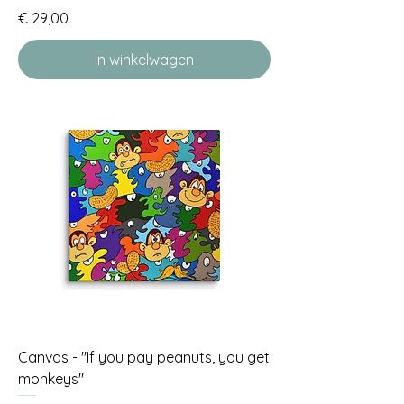
Prijs
€ 29,00
In winkelwagen
Canvas - "If you pay peanuts, you get
monkeys"